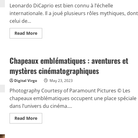
Leonardo DiCaprio est bien connu à l’échelle
internationale. Il a joué plusieurs rôles mythiques, dont
celui de...
Read
Read More
more
about
Leonardo
DiCaprio
et
Chapeaux emblématiques : aventures et
son
succès
après
mystères cinématographiques
Titanic
Digital Virgo
May 23, 2023
Photography Courtesy of Paramount Pictures © Les
chapeaux emblématiques occupent une place spéciale
dans l’univers du cinéma....
Read
Read More
more
about
Chapeaux
emblématiques