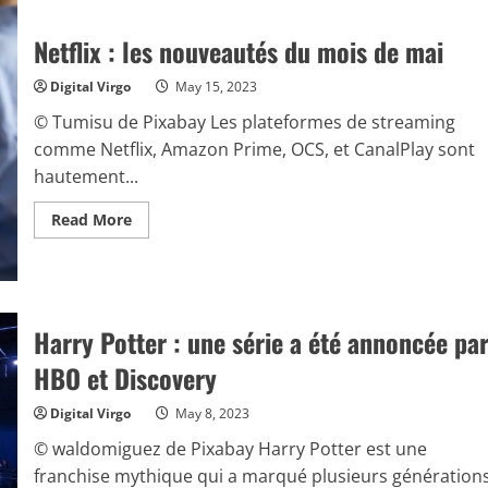
:
aventures
et
Netflix : les nouveautés du mois de mai
mystères
cinématographiques
Digital Virgo
May 15, 2023
© Tumisu de Pixabay Les plateformes de streaming
comme Netflix, Amazon Prime, OCS, et CanalPlay sont
hautement...
Read
Read More
more
about
Netflix
:
les
nouveautés
du
Harry Potter : une série a été annoncée pa
mois
de
HBO et Discovery
mai
Digital Virgo
May 8, 2023
© waldomiguez de Pixabay Harry Potter est une
franchise mythique qui a marqué plusieurs génération