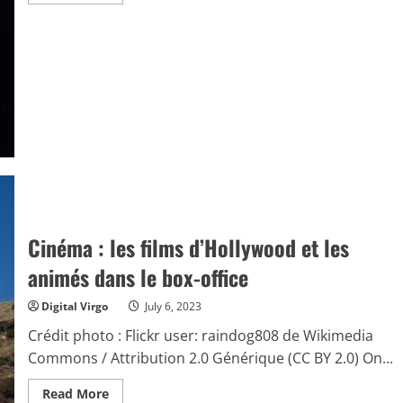
more
about
Film
Le
Samouraï
:
le
long-
métrage
avec
Alain
Delon
au
cinéma
Cinéma : les films d’Hollywood et les
animés dans le box-office
Digital Virgo
July 6, 2023
Crédit photo : Flickr user: raindog808 de Wikimedia
Commons / Attribution 2.0 Générique (CC BY 2.0) On...
Read
Read More