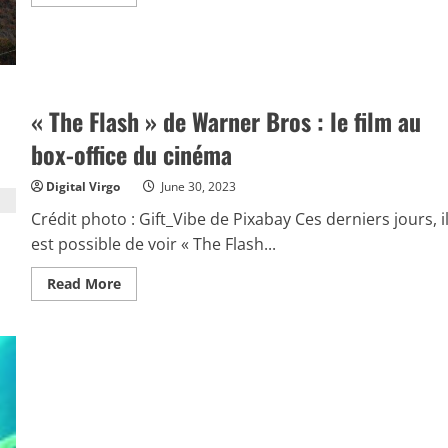
more
about
Cinéma
:
les
films
d’Hollywood
et
« The Flash » de Warner Bros : le film au
les
animés
dans
box-office du cinéma
le
box-
office
Digital Virgo
June 30, 2023
Crédit photo : Gift_Vibe de Pixabay Ces derniers jours, i
est possible de voir « The Flash...
Read
Read More
more
about
«
The
Flash
»
de
Warner
Bros
:
le