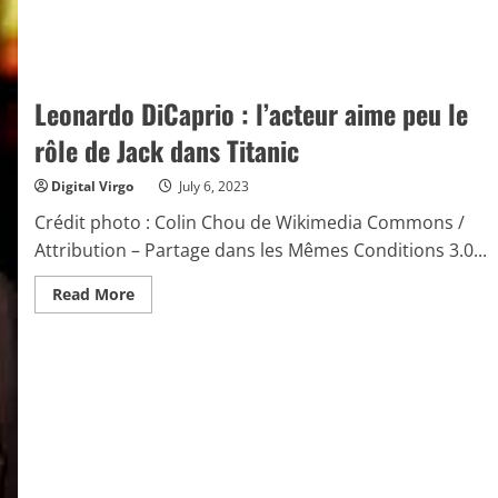
Leonardo DiCaprio : l’acteur aime peu le
rôle de Jack dans Titanic
Digital Virgo
July 6, 2023
Crédit photo : Colin Chou de Wikimedia Commons /
Attribution – Partage dans les Mêmes Conditions 3.0...
Read
Read More
more
about
Leonardo
DiCaprio
:
l’acteur
aime
peu
le
rôle
de
Jack
dans