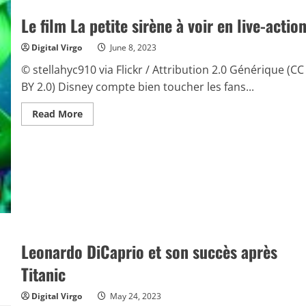
film
au
Le film La petite sirène à voir en live-actio
box-
office
du
Digital Virgo
June 8, 2023
cinéma
© stellahyc910 via Flickr / Attribution 2.0 Générique (CC
BY 2.0) Disney compte bien toucher les fans...
Read
Read More
more
about
Le
film
La
petite
sirène
à
voir
en
live-
action
Leonardo DiCaprio et son succès après
Titanic
Digital Virgo
May 24, 2023