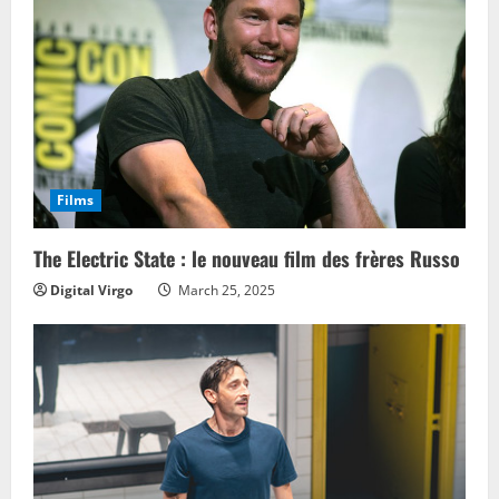
R
e
a
d
Films
i
n
The Electric State : le nouveau film des frères Russo
Digital Virgo
March 25, 2025
g