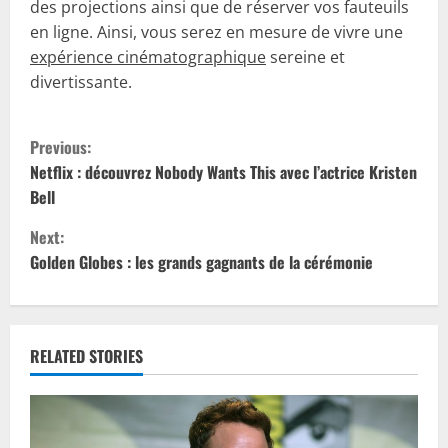
des projections ainsi que de réserver vos fauteuils
en ligne. Ainsi, vous serez en mesure de vivre une
expérience cinématographique
sereine et
divertissante.
C
Previous:
o
Netflix : découvrez Nobody Wants This avec l’actrice Kristen
Bell
n
Next:
t
Golden Globes : les grands gagnants de la cérémonie
i
n
RELATED STORIES
u
e