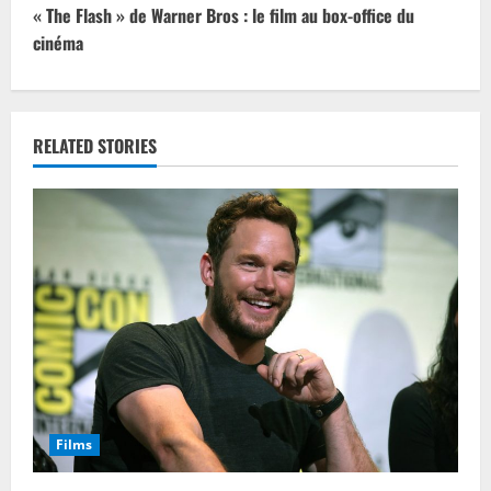
n
« The Flash » de Warner Bros : le film au box-office du
t
cinéma
i
n
RELATED STORIES
u
e
R
e
a
d
Films
i