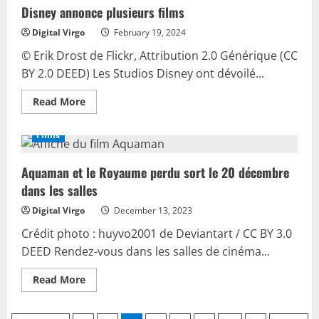
épopée
Disney annonce plusieurs films
dans
le
monde
Digital Virgo
February 19, 2024
animé
© Erik Drost de Flickr, Attribution 2.0 Générique (CC
BY 2.0 DEED) Les Studios Disney ont dévoilé...
Read
Read More
more
about
Disney
Films
annonce
plusieurs
films
Aquaman et le Royaume perdu sort le 20 décembre
dans les salles
Digital Virgo
December 13, 2023
Crédit photo : huyvo2001 de Deviantart / CC BY 3.0
DEED Rendez-vous dans les salles de cinéma...
Read
Read More
more
about
Aquaman
et