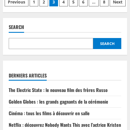
Posts
Previous
1
2
3
4
5
6
…
8
Next
le
Royaume
pagination
perdu
sort
le
20
SEARCH
décembre
dans
les
salles
SEARCH
DERNIERS ARTICLES
The Electric State : le nouveau film des frères Russo
Golden Globes : les grands gagnants de la cérémonie
Cinéma : tous les films à découvrir en salle
Netflix : découvrez Nobody Wants This avec l’actrice Kristen