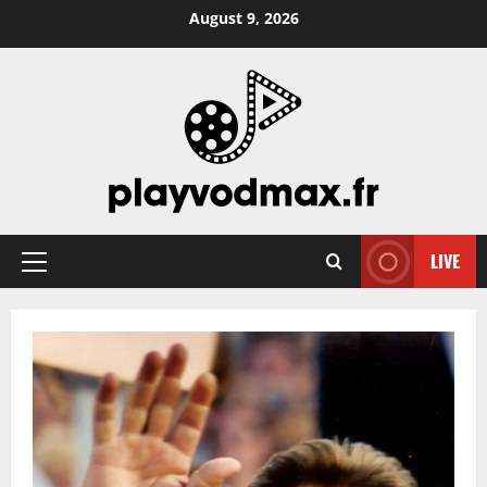
Skip
August 9, 2026
to
content
LIVE
Primary
Menu