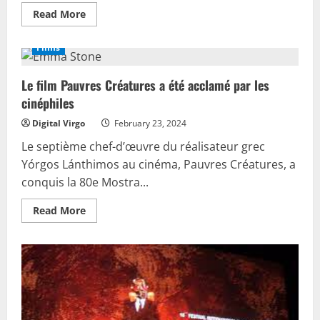
Read
Read More
more
about
Vaiana
Films
2
annoncé
dans
Le film Pauvres Créatures a été acclamé par les
les
salles
cinéphiles
obscures
pour
novembre
Digital Virgo
February 23, 2024
Le septième chef-d’œuvre du réalisateur grec
Yórgos Lánthimos au cinéma, Pauvres Créatures, a
conquis la 80e Mostra...
Read
Read More
more
about
Le
film
Pauvres
Créatures
a
été
acclamé
par
les