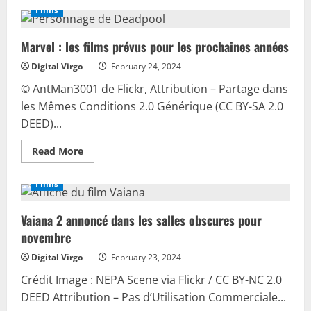
Film
Films
d’animation
:
«
Marvel : les films prévus pour les prochaines années
Le
Garçon
et
Digital Virgo
February 24, 2024
le
Héron
© AntMan3001 de Flickr, Attribution – Partage dans
»
a
les Mêmes Conditions 2.0 Générique (CC BY-SA 2.0
obtenu
DEED)...
des
Awards
Read
Read More
more
about
Marvel
Films
:
les
films
Vaiana 2 annoncé dans les salles obscures pour
prévus
pour
novembre
les
prochaines
années
Digital Virgo
February 23, 2024
Crédit Image : NEPA Scene via Flickr / CC BY-NC 2.0
DEED Attribution – Pas d’Utilisation Commerciale...