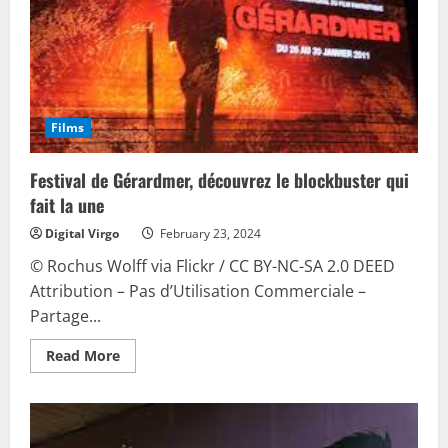
cinéphiles
Films
Festival de Gérardmer, découvrez le blockbuster qui
fait la une
Digital Virgo
February 23, 2024
© Rochus Wolff via Flickr / CC BY-NC-SA 2.0 DEED
Attribution – Pas d’Utilisation Commerciale –
Partage...
Read
Read More
more
about
Festival
de
Gérardmer,
découvrez