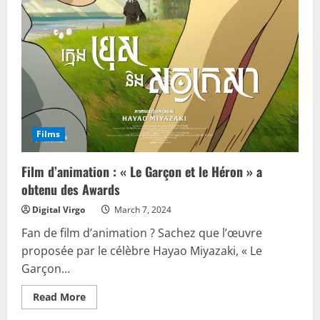
Films
Film d’animation : « Le Garçon et le Héron » a
obtenu des Awards
Digital Virgo
March 7, 2024
Fan de film d’animation ? Sachez que l’œuvre
proposée par le célèbre Hayao Miyazaki, « Le
Garçon...
Read
Read More
more
about