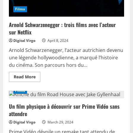
Films
Arnold Schwarzenegger : trois films avec l’acteur
sur Netflix
Digital Virgo
April 8, 2024
Arnold Schwarzenegger, l’acteur autrichien devenu
une légende hollywoodienne, a marqué l’histoire
du cinéma. Son parcours hors du...
Read
Read More
more
about
Arnold
Films
Schwarzenegger
:
trois
Un film physique à découvrir sur Prime Vidéo sans
films
avec
attendre
l’acteur
sur
Netflix
Digital Virgo
March 29, 2024
Prime Vidéo dévoile un remake tant attendu de