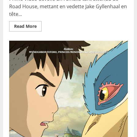
Road House, mettant en vedette Jake Gyllenhaal en
tête...
Read
Read More
more
about
Un
film
physique
à
découvrir
sur
Prime
Vidéo
sans
attendre