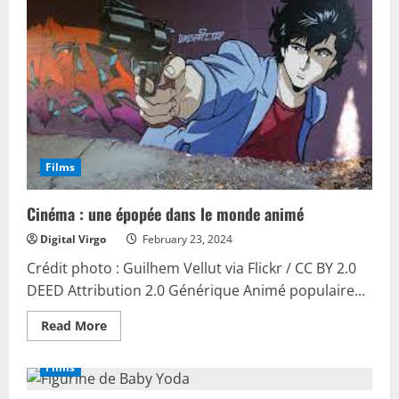
le
blockbuster
qui
fait
la
une
Films
Cinéma : une épopée dans le monde animé
Digital Virgo
February 23, 2024
Crédit photo : Guilhem Vellut via Flickr / CC BY 2.0
DEED Attribution 2.0 Générique Animé populaire...
Read
Read More
more
about
Cinéma
Films
:
une