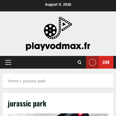
Skip
August 9, 2026
to
content
LIVE
Primary
Menu
Home
jurassic park
jurassic park