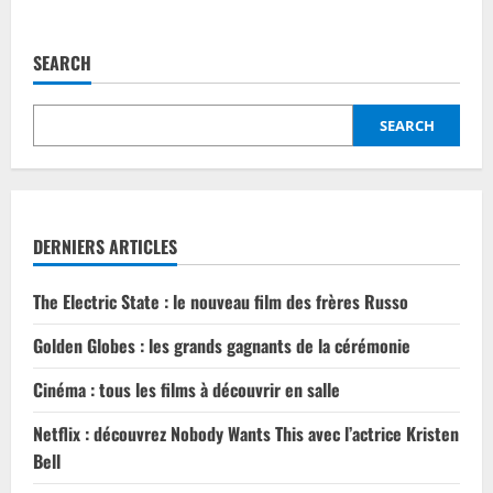
about
Les
films
«
SEARCH
Jurassic
Park
»,
une
SEARCH
saga
devenue
culte
DERNIERS ARTICLES
The Electric State : le nouveau film des frères Russo
Golden Globes : les grands gagnants de la cérémonie
Cinéma : tous les films à découvrir en salle
Netflix : découvrez Nobody Wants This avec l’actrice Kristen
Bell