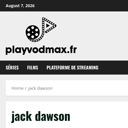
Skip
August 7, 2026
to
content
SÉRIES
FILMS
PLATEFORME DE STREAMING
Home
jack dawson
jack dawson