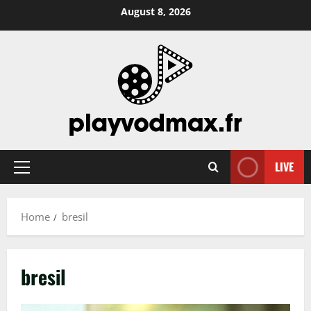
Skip
August 8, 2026
to
content
LIVE
Primary
Menu
Home
bresil
bresil