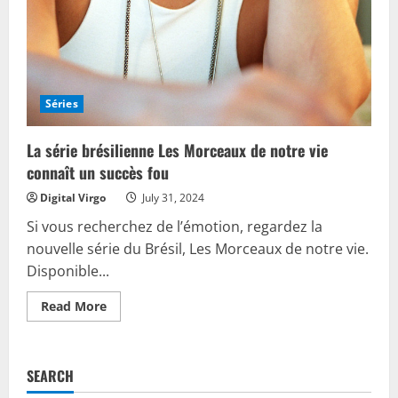
Séries
La série brésilienne Les Morceaux de notre vie
connaît un succès fou
Digital Virgo
July 31, 2024
Si vous recherchez de l’émotion, regardez la
nouvelle série du Brésil, Les Morceaux de notre vie.
Disponible...
Read
Read More
more
about
La
série
brésilienne
SEARCH
Les
Morceaux