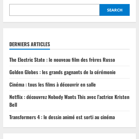
de
notre
SEARCH
vie
connaît
un
succès
fou
DERNIERS ARTICLES
The Electric State : le nouveau film des frères Russo
Golden Globes : les grands gagnants de la cérémonie
Cinéma : tous les films à découvrir en salle
Netflix : découvrez Nobody Wants This avec l’actrice Kristen
Bell
Transformers 4 : le dessin animé est sorti au cinéma