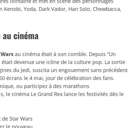
, très lointaine et met en scène des personnages
an Kenobi, Yoda, Dark Vador, Han Solo, Chewbacca,
u au cinéma
 Wars
au cinéma était à son comble. Depuis “Un
était devenue une icône de la culture pop. La sortie
gines du Jedi, suscita un engouement sans précédent
250 écrans le 4 mai, jour de célébration des fans.
unique, ou participez à des marathons
s, le cinéma Le Grand Rex lance les festivités dès le
ez le nouveau