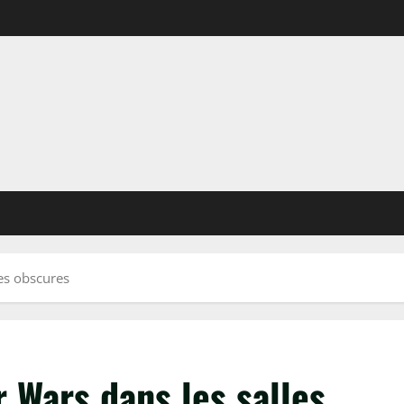
les obscures
r Wars dans les salles