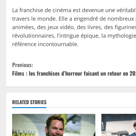
La franchise de cinéma est devenue une véritab
travers le monde. Elle a engendré de nombreux 
animées, des jeux vidéo, des livres, des figurine
révolutionnaires, l’intrigue épique, la mytholog
référence incontournable.
C
Previous:
Films : les franchises d’horreur faisant un retour en 2
o
n
t
RELATED STORIES
i
n