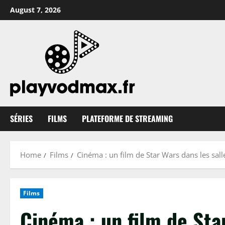
Skip
August 7, 2026
to
content
SÉRIES
FILMS
PLATEFORME DE STREAMING
Home
Films
Cinéma : un film de Star Wars dans les sal
Films
Cinéma : un film de Sta