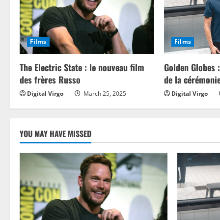
u
e
Films
Films
R
The Electric State : le nouveau film
Golden Globes 
e
des frères Russo
de la cérémoni
a
Digital Virgo
March 25, 2025
Digital Virgo
d
i
YOU MAY HAVE MISSED
n
g