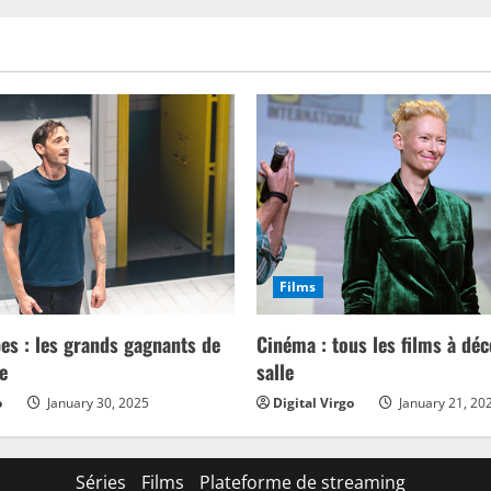
la
magie
de
J.
K.
Rowling
sur
smartphone
Films
es : les grands gagnants de
Cinéma : tous les films à déc
e
salle
o
January 30, 2025
Digital Virgo
January 21, 20
Séries
Films
Plateforme de streaming