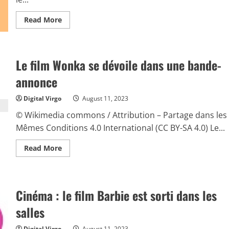
Read
Read More
more
about
One
Piece
:
Le film Wonka se dévoile dans une bande-
une
série
en
annonce
live
action
chez
Digital Virgo
August 11, 2023
Netflix
© Wikimedia commons / Attribution – Partage dans les
Mêmes Conditions 4.0 International (CC BY-SA 4.0) Le...
Read
Read More
more
about
Le
film
Wonka
se
Cinéma : le film Barbie est sorti dans les
dévoile
dans
salles
une
bande-
annonce
Digital Virgo
August 11, 2023