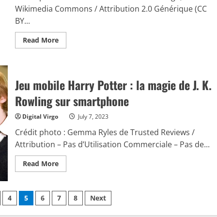
Hidden
Strike
Wikimedia Commons / Attribution 2.0 Générique (CC
BY...
Read
Read More
more
about
Jeux
mobile
:
divertissements
Jeu mobile Harry Potter : la magie de J. K.
vidéoludiques
pour
Rowling sur smartphone
les
gamers
cet
Digital Virgo
July 7, 2023
été
Crédit photo : Gemma Ryles de Trusted Reviews /
Attribution – Pas d’Utilisation Commerciale – Pas de...
Read
Read More
more
about
Jeu
mobile
Harry
4
5
6
7
8
Next
Potter
: