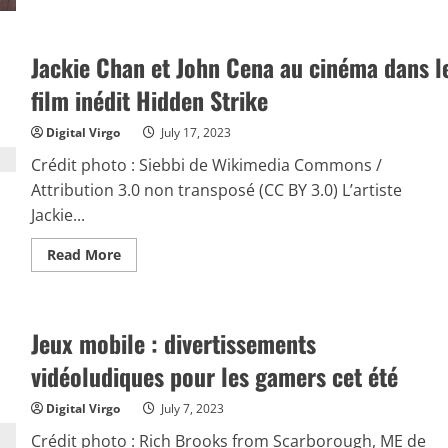
:
la
saison
3
Jackie Chan et John Cena au cinéma dans l
de
The
film inédit Hidden Strike
Witcher
est
disponible
Digital Virgo
July 17, 2023
Crédit photo : Siebbi de Wikimedia Commons /
Attribution 3.0 non transposé (CC BY 3.0) L’artiste
Jackie...
Read
Read More
more
about
Jackie
Chan
et
Jeux mobile : divertissements
John
Cena
au
vidéoludiques pour les gamers cet été
cinéma
dans
le
Digital Virgo
July 7, 2023
film
inédit
Crédit photo : Rich Brooks from Scarborough, ME de