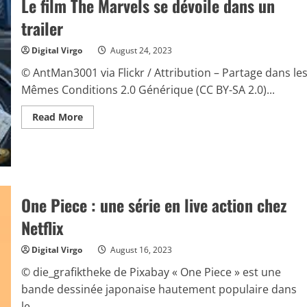
Le film The Marvels se dévoile dans un
Wick
arrive
trailer
bientôt
Digital Virgo
August 24, 2023
© AntMan3001 via Flickr / Attribution – Partage dans le
Mêmes Conditions 2.0 Générique (CC BY-SA 2.0)...
Read
Read More
more
about
Le
film
The
Marvels
se
dévoile
One Piece : une série en live action chez
dans
un
Netflix
trailer
Digital Virgo
August 16, 2023
© die_grafiktheke de Pixabay « One Piece » est une
bande dessinée japonaise hautement populaire dans
le...