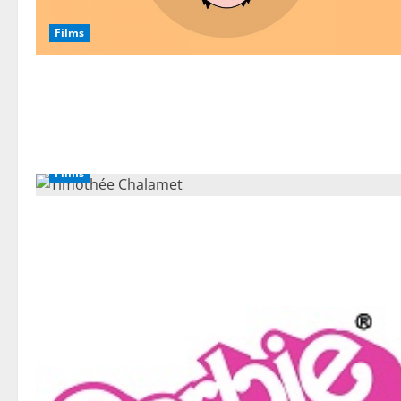
Films
Films