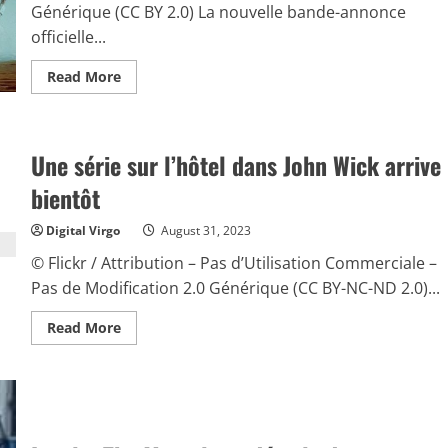
Générique (CC BY 2.0) La nouvelle bande-annonce
officielle...
Read
Read More
more
about
Dune
2,
le
Une série sur l’hôtel dans John Wick arrive
long-
métrage
se
bientôt
dévoile
en
images
Digital Virgo
August 31, 2023
© Flickr / Attribution – Pas d’Utilisation Commerciale –
Pas de Modification 2.0 Générique (CC BY-NC-ND 2.0)...
Read
Read More
more
about
Une
série
sur
l’hôtel
dans
John