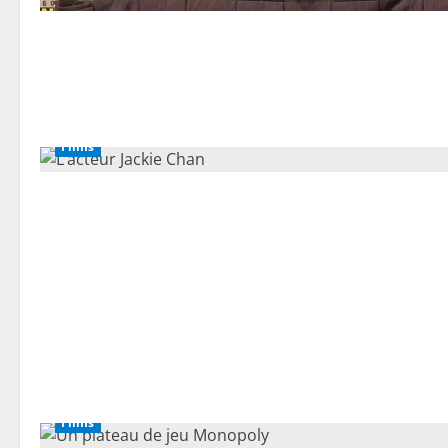
Films
Films