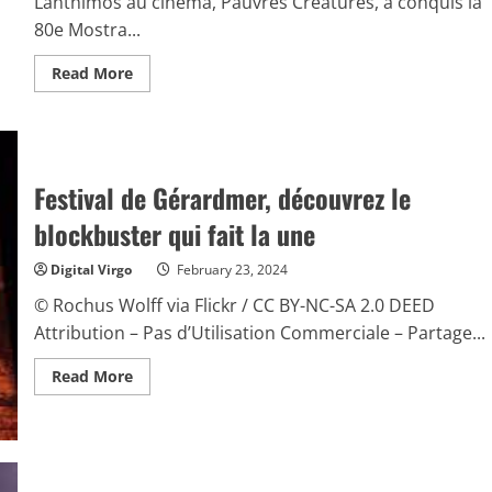
Lánthimos au cinéma, Pauvres Créatures, a conquis la
80e Mostra...
Read
Read More
more
about
Le
film
Pauvres
Créatures
a
Festival de Gérardmer, découvrez le
été
acclamé
blockbuster qui fait la une
par
les
cinéphiles
Digital Virgo
February 23, 2024
© Rochus Wolff via Flickr / CC BY-NC-SA 2.0 DEED
Attribution – Pas d’Utilisation Commerciale – Partage...
Read
Read More
more
about
Festival
de
Gérardmer,
découvrez
le