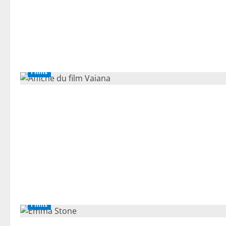
Films
Films