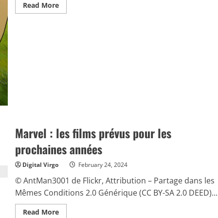
Read
Read More
more
about
Film
d’animation
:
«
Le
Garçon
et
le
Héron
»
a
obtenu
des
Awards
Marvel : les films prévus pour les
prochaines années
Digital Virgo
February 24, 2024
© AntMan3001 de Flickr, Attribution – Partage dans les
Mêmes Conditions 2.0 Générique (CC BY-SA 2.0 DEED)...
Read
Read More