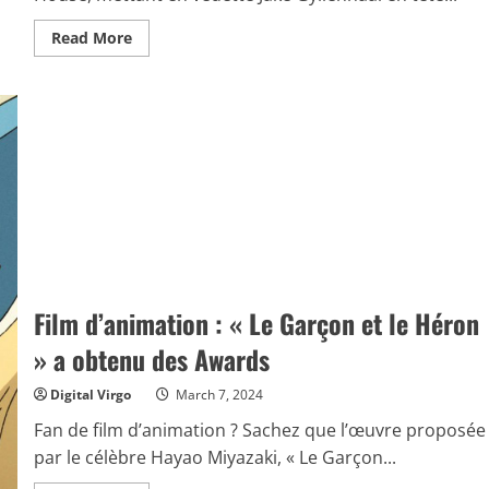
Read
Read More
more
about
Un
film
physique
à
découvrir
sur
Prime
Vidéo
sans
attendre
Film d’animation : « Le Garçon et le Héron
» a obtenu des Awards
Digital Virgo
March 7, 2024
Fan de film d’animation ? Sachez que l’œuvre proposée
par le célèbre Hayao Miyazaki, « Le Garçon...