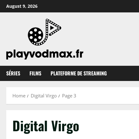
Skip
August 9, 2026
to
content
SÉRIES
FILMS
PLATEFORME DE STREAMING
Home
Digital Virgo
Page 3
Digital Virgo