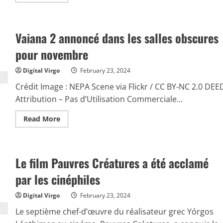
more
about
Marvel
:
les
Vaiana 2 annoncé dans les salles obscures
films
prévus
pour
pour novembre
les
prochaines
années
Digital Virgo
February 23, 2024
Crédit Image : NEPA Scene via Flickr / CC BY-NC 2.0 DEE
Attribution – Pas d’Utilisation Commerciale...
Read
Read More
more
about
Vaiana
2
annoncé
Le film Pauvres Créatures a été acclamé
dans
les
salles
par les cinéphiles
obscures
pour
novembre
Digital Virgo
February 23, 2024
Le septième chef-d’œuvre du réalisateur grec Yórgos