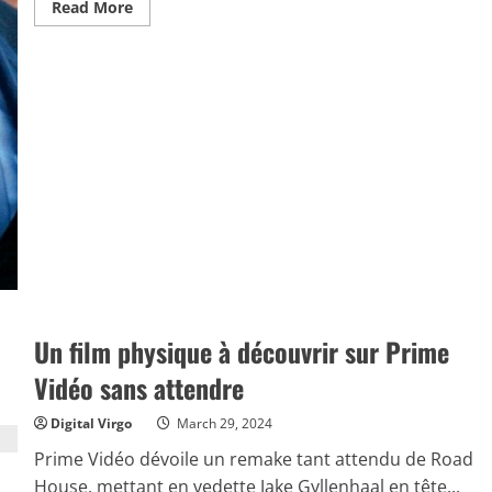
Read
Read More
more
about
Arnold
Schwarzenegger
:
trois
films
avec
l’acteur
sur
Netflix
Un film physique à découvrir sur Prime
Vidéo sans attendre
Digital Virgo
March 29, 2024
Prime Vidéo dévoile un remake tant attendu de Road
House, mettant en vedette Jake Gyllenhaal en tête...