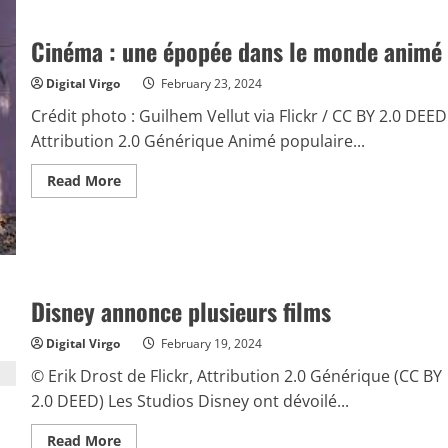
blockbuster
qui
fait
Cinéma : une épopée dans le monde animé
la
une
Digital Virgo
February 23, 2024
Crédit photo : Guilhem Vellut via Flickr / CC BY 2.0 DEED
Attribution 2.0 Générique Animé populaire...
Read
Read More
more
about
Cinéma
:
une
épopée
dans
le
Disney annonce plusieurs films
monde
animé
Digital Virgo
February 19, 2024
© Erik Drost de Flickr, Attribution 2.0 Générique (CC BY
2.0 DEED) Les Studios Disney ont dévoilé...
Read
Read More