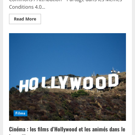
Conditions 4.0...
Read
Read More
more
about
Film
Le
Samouraï
:
le
long-
métrage
avec
Alain
Delon
au
cinéma
Films
Cinéma : les films d’Hollywood et les animés dans le