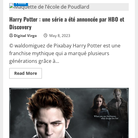
Netflix
Films
:
les
nouveautés
Harry Potter : une série a été annoncée par HBO et
du
mois
Discovery
de
mai
Digital Virgo
May 8, 2023
© waldomiguez de Pixabay Harry Potter est une
franchise mythique qui a marqué plusieurs
générations grâce à...
Read
Read More
more
about
Harry
Potter
:
une
série
a
été
annoncée
par
HBO
et
Discovery