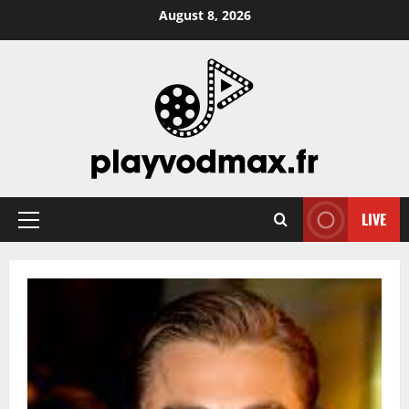
Skip
August 8, 2026
to
content
LIVE
Primary
Menu