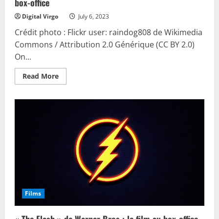
box-office
Digital Virgo
July 6, 2023
Crédit photo : Flickr user: raindog808 de Wikimedia
Commons / Attribution 2.0 Générique (CC BY 2.0)
On...
Read
Read More
more
about
Cinéma
:
les
films
d’Hollywood
et
les
animés
dans
le
box-
office
Films
« The Flash » de Warner Bros : le film au box-office