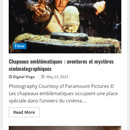
Titanic
Films
Chapeaux emblématiques : aventures et mystères
cinématographiques
Digital Virgo
May 23, 2023
Photography Courtesy of Paramount Pictures ©
Les chapeaux emblématiques occupent une place
spéciale dans l’univers du cinéma....
Read
Read More
more
about
Chapeaux
emblématiques