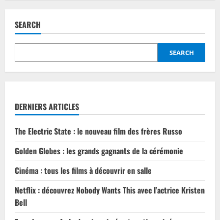
pagination
film
hollywoodien
sera
SEARCH
sur
petit
écran
SEARCH
DERNIERS ARTICLES
The Electric State : le nouveau film des frères Russo
Golden Globes : les grands gagnants de la cérémonie
Cinéma : tous les films à découvrir en salle
Netflix : découvrez Nobody Wants This avec l’actrice Kristen
Bell