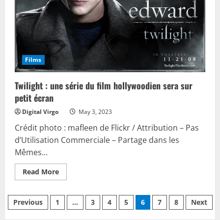
Films
Twilight : une série du film hollywoodien sera sur
petit écran
Digital Virgo
May 3, 2023
Crédit photo : mafleen de Flickr / Attribution – Pas
d’Utilisation Commerciale – Partage dans les
Mêmes...
Read
Read More
more
about
Twilight
Posts
:
Previous
1
…
3
4
5
6
7
8
Next
une
série
du