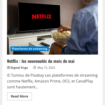
:
aventures
et
mystères
cinématographiques
Plateforme de streaming
Netflix : les nouveautés du mois de mai
Digital Virgo
May 15, 2023
© Tumisu de Pixabay Les plateformes de streaming
comme Netflix, Amazon Prime, OCS, et CanalPlay
sont hautement...
Read
Read More
more
about