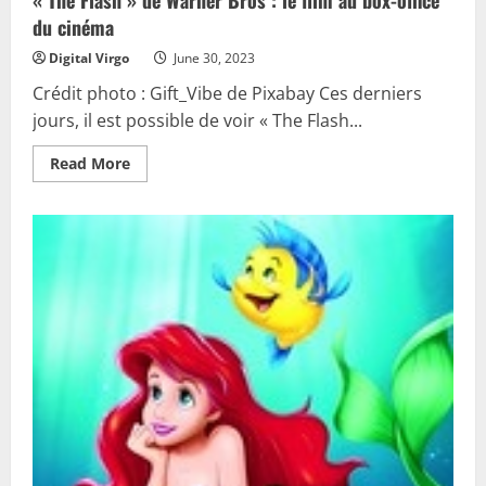
du cinéma
Digital Virgo
June 30, 2023
Crédit photo : Gift_Vibe de Pixabay Ces derniers
jours, il est possible de voir « The Flash...
Read
Read More
more
about
«
The
Flash
»
de
Warner
Bros
:
le
film
au
box-
office
du
cinéma