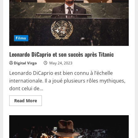
action
Films
Leonardo DiCaprio et son succès après Titanic
Digital Virgo
May 24, 2023
Leonardo DiCaprio est bien connu à l’échelle
internationale. Il a joué plusieurs rôles mythiques,
dont celui de...
Read
Read More
more
about
Leonardo
DiCaprio
et
son
succès
après