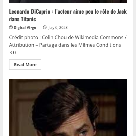
Leonardo DiCaprio : l’acteur aime peu le rôle de Jack
dans Titanic
Digital Virgo
July 6, 2023
Crédit photo : Colin Chou de Wikimedia Commons /
Attribution – Partage dans les Mêmes Conditions
3.0...
Read
Read More
more
about
Leonardo
DiCaprio
:
l’acteur
aime
peu
le
rôle
de
Jack
dans
Titanic