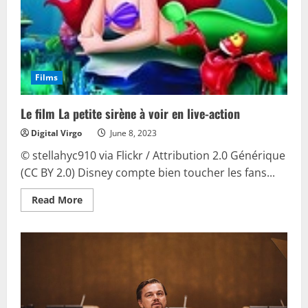
Films
Le film La petite sirène à voir en live-action
Digital Virgo
June 8, 2023
© stellahyc910 via Flickr / Attribution 2.0 Générique
(CC BY 2.0) Disney compte bien toucher les fans...
Read
Read More
more
about
Le
film
La
petite
sirène
à
voir
en
live-